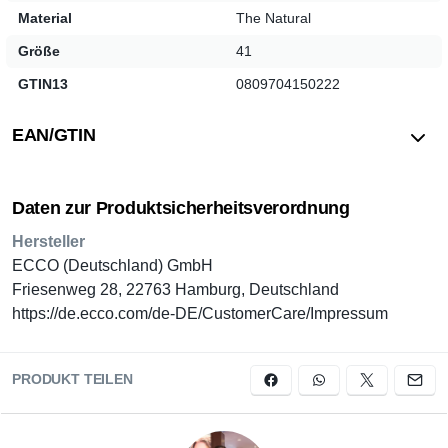
Anlässe.
Material
The Natural
Ambra-Farbton:
Zeitlose und vielseitige
Größe
41
Farbauswahl.
Hochwertiges Material:
Sorgt für Langlebigkeit und
GTIN13
0809704150222
Tragekomfort.
EAN/GTIN
Erleben Sie selbst den unvergleichlichen Komfort und Stil
der
ECCO Schnürer
.
Daten zur Produktsicherheitsverordnung
Hersteller
ECCO (Deutschland) GmbH
Friesenweg 28, 22763 Hamburg, Deutschland
https://de.ecco.com/de-DE/CustomerCare/Impressum
PRODUKT TEILEN