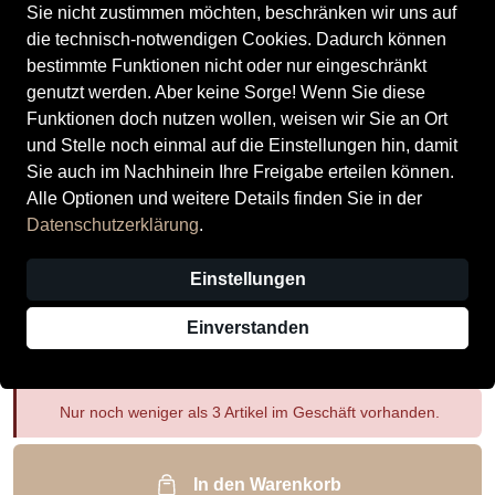
Sie nicht zustimmen möchten, beschränken wir uns auf
die technisch-notwendigen Cookies. Dadurch können
bestimmte Funktionen nicht oder nur eingeschränkt
genutzt werden. Aber keine Sorge! Wenn Sie diese
Funktionen doch nutzen wollen, weisen wir Sie an Ort
ECCO Herrenschuhe Elegante
und Stelle noch einmal auf die Einstellungen hin, damit
Sie auch im Nachhinein Ihre Freigabe erteilen können.
Schnürer AMBER
Alle Optionen und weitere Details finden Sie in der
Preis
119,90 €
inkl. MwSt., Versand
GRATIS
Datenschutzerklärung
.
Größe
Einstellungen
41
42
43
44
45
46
Einverstanden
Auswahl aufheben
Nur noch weniger als 3 Artikel im Geschäft vorhanden.
In den Warenkorb