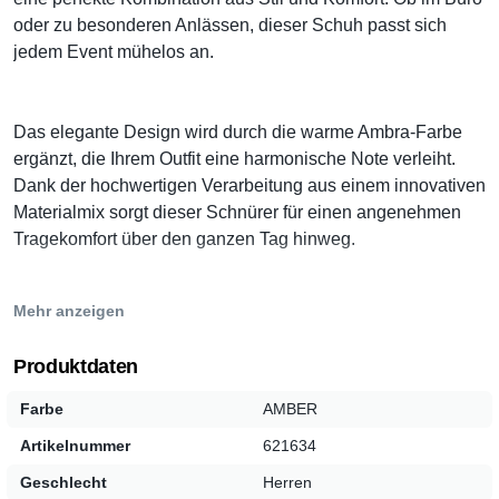
oder zu besonderen Anlässen, dieser Schuh passt sich
jedem Event mühelos an.
Das elegante Design wird durch die warme Ambra-Farbe
ergänzt, die Ihrem Outfit eine harmonische Note verleiht.
Dank der hochwertigen Verarbeitung aus einem innovativen
Materialmix sorgt dieser Schnürer für einen angenehmen
Tragekomfort über den ganzen Tag hinweg.
Mehr anzeigen
Egal, ob Sie ihn zu einer schicken Hose oder einer legeren
Jeans tragen, dieser Schuh verleiht Ihrem Look stets eine
Produktdaten
edle Anmutung. Gönnen Sie sich den luxuriösen Komfort
von ECCO und machen Sie jeden Schritt zur Freude.
Farbe
AMBER
Artikelnummer
621634
Elegantes Design:
Perfekt für formelle und gehobene
Geschlecht
Herren