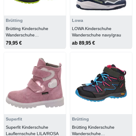
Brütting
Lowa
Brütting Kinderschuhe
LOWA Kinderschuhe
Wanderschuhe
Wanderschuhe navy/grau
marine/blau/lemon
79,95 €
ab 89,95 €
Superfit
Brütting
Superfit Kinderschuhe
Brütting Kinderschuhe
Lauflernschuhe LILA/ROSA
Wanderschuhe