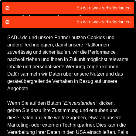
Es ist etwas schiefgelaufen
Wir nutzen Cookies um unsere Dienste
zu erbringen und zu verbessern.
Es ist etwas schiefgelaufen
Datenschutz - Sie entscheiden!
SABU.de und unsere Partner nutzen Cookies und
Alle Produkte
Kinderschuhe
Wander- & Bergschuhe
andere Technologien, damit unsere Plattformen
Wander- & Bergschuhe
zuverlässig und sicher laufen, wir die Performance
nachvollziehen und Ihnen in Zukunft möglichst relevante
Inhalte und personalisierte Werbung zeigen können.
ALLE FILTER
Dafür sammeln wir Daten über unsere Nutzer und das
geräteübergreifende Verhalten in Bezug auf unsere
Angebote.
Marken
Größe
Farbe
Geschlecht
Anb
Wenn Sie auf den Button
"Einverstanden"
klicken,
geben Sie dazu Ihre Zustimmung und erlauben uns,
8 Produkte
diese Daten an Dritte weiterzugeben, etwa an unsere
Marketing- oder externen Technikpartner. Dies kann die
Verarbeitung Ihrer Daten in den USA einschließen. Falls